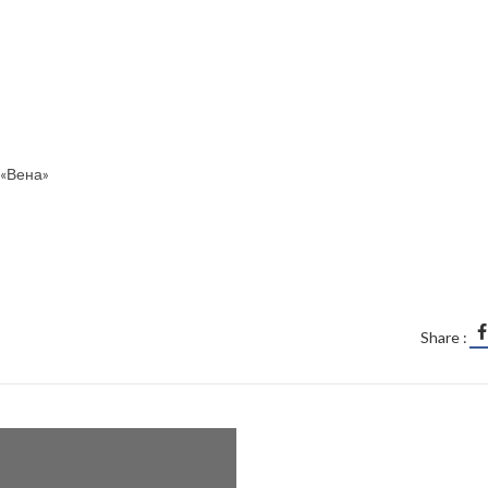
 «Вена»
Share :