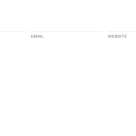
EMAIL
WEBSITE
иентам
Оплата и доставка