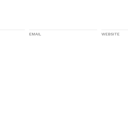
EMAIL
WEBSITE
иентам
Оплата и доставка