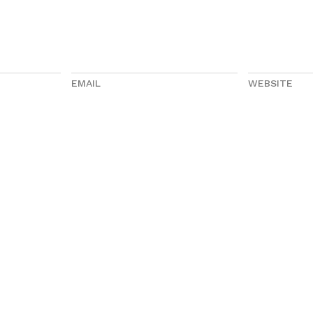
EMAIL
WEBSITE
иентам
Оплата и доставка