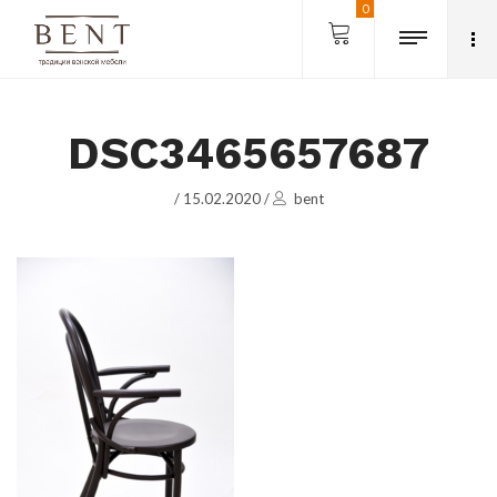
0
DSC3465657687
/
15.02.2020
/
bent